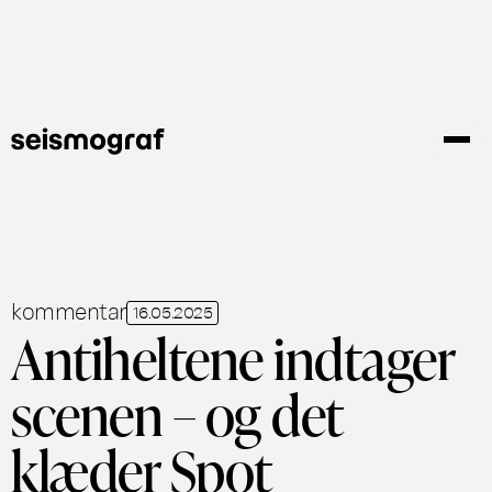
Gå
til
hovedindhold
kommentar
16.05.2025
Antiheltene indtager
scenen – og det
klæder Spot