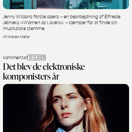
Jenny Wilsons første opera – en bearbejdning af Elfriede
Jelineks »Women as Lovers« – kæmper for at finde sin
musikalske stemme.
Af Andrew Mellor
kommentar
15.12.2023
Det blev de elektroniske
komponisters år