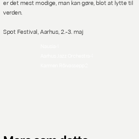
er det mest modige, man kan gøre, blot at lytte til
verden.
Spot Festival, Aarhus, 2.-3. maj
Nausia
4
Aarhus Jazz Orchestra
4
Karmen Rõivassepp
2