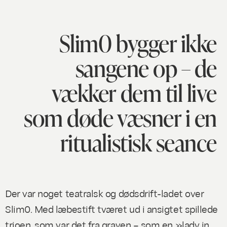
Slim0 bygger ikke
sangene op – de
vækker dem til live
som døde væsner i en
ritualistisk seance
Der var noget teatralsk og dødsdrift-ladet over
Slim0. Med læbestift tværet ud i ansigtet spillede
trioen, som var det fra graven – som en »lady in