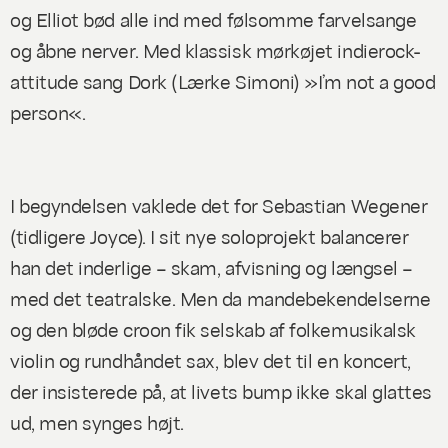
og Elliot bød alle ind med følsomme farvelsange
og åbne nerver. Med klassisk mørkøjet indierock-
attitude sang Dork (Lærke Simoni) »I’m not a good
person«.
I begyndelsen vaklede det for Sebastian Wegener
(tidligere Joyce). I sit nye soloprojekt balancerer
han det inderlige – skam, afvisning og længsel –
med det teatralske. Men da mandebekendelserne
og den bløde croon fik selskab af folkemusikalsk
violin og rundhåndet sax, blev det til en koncert,
der insisterede på, at livets bump ikke skal glattes
ud, men synges højt.