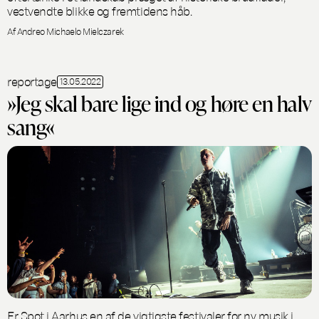
vestvendte blikke og fremtidens håb.
Af Andreo Michaelo Mielczarek
reportage
13.05.2022
»Jeg skal bare lige ind og høre en halv
sang«
Er Spot i Aarhus en af de vigtigste festivaler for ny musik i