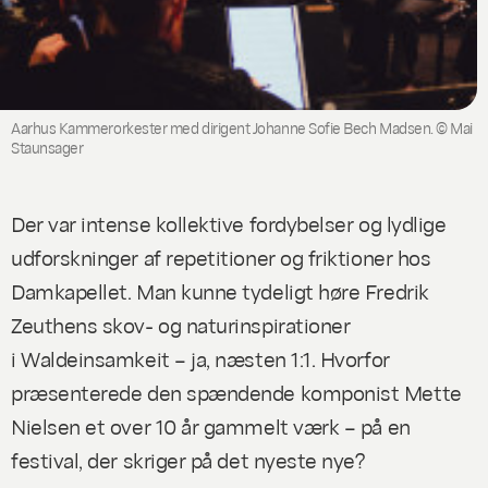
Aarhus Kammerorkester med dirigent Johanne Sofie Bech Madsen. © Mai
Staunsager
Der var intense kollektive fordybelser og lydlige
udforskninger af repetitioner og friktioner hos
Damkapellet. Man kunne tydeligt høre Fredrik
Zeuthens skov- og naturinspirationer
i
Waldeinsamkeit
– ja, næsten 1:1.
Hvorfor
præsenterede den spændende komponist Mette
Nielsen et over 10 år gammelt værk – på en
festival, der skriger på det nyeste nye?