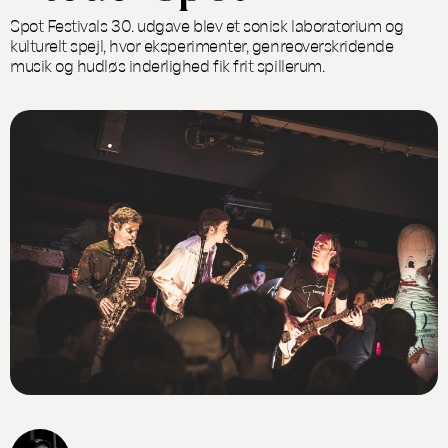
Spot Festivals 30. udgave blev et sonisk laboratorium og
kulturelt spejl, hvor eksperimenter, genreoverskridende
musik og hudløs inderlighed fik frit spillerum.